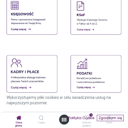
Wykorzystujemy pliki cookies w celu świadczenia usług na
najwyższym poziomie.
0
Polityka Cookie
Zgadzam się
Strona
Szukaj
Ulubione
Konto
główna
produkty