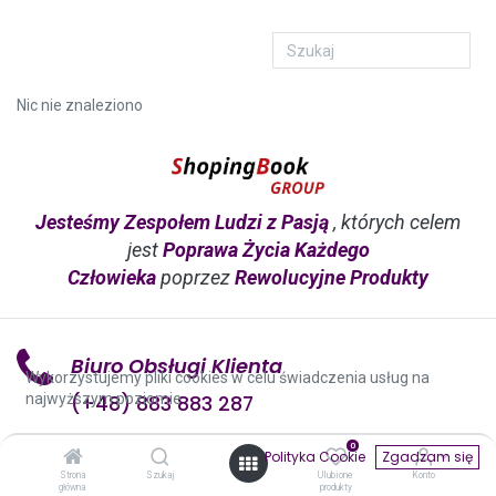
Nic nie znaleziono
Jesteśmy Zespołem Ludzi z Pasją
, których celem
jest
Poprawa Życia Każdego
Człowieka
poprzez
Rewolucyjne Produkty
Biuro Obsługi Klienta
Wykorzystujemy pliki cookies w celu świadczenia usług na
najwyższym poziomie.
(+48) 883 883 287
0
Ul. Tysiąclecia 14 / A17
Polityka Cookie
Zgadzam się
Strona
Szukaj
Ulubione
Konto
38-400 Krosno
główna
produkty