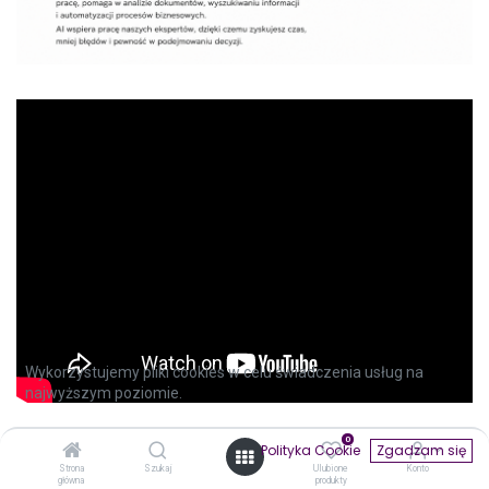
Wykorzystujemy pliki cookies w celu świadczenia usług na
najwyższym poziomie.
0
Polityka Cookie
Zgadzam się
Strona
Szukaj
Ulubione
Konto
główna
produkty